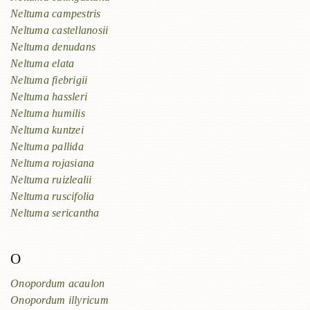
Neltuma campestris
Neltuma castellanosii
Neltuma denudans
Neltuma elata
Neltuma fiebrigii
Neltuma hassleri
Neltuma humilis
Neltuma kuntzei
Neltuma pallida
Neltuma rojasiana
Neltuma ruizlealii
Neltuma ruscifolia
Neltuma sericantha
O
Onopordum acaulon
Onopordum illyricum