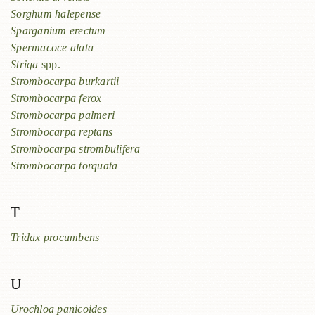
Sorghum halepense
Sparganium erectum
Spermacoce alata
Striga
spp.
Strombocarpa burkartii
Strombocarpa ferox
Strombocarpa palmeri
Strombocarpa reptans
Strombocarpa strombulifera
Strombocarpa torquata
T
Tridax procumbens
U
Urochloa panicoides