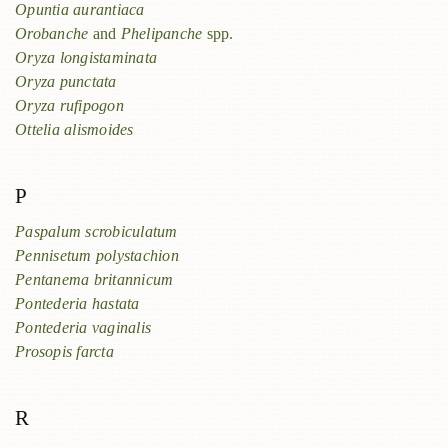
Opuntia aurantiaca
Orobanche
and
Phelipanche
spp.
Oryza longistaminata
Oryza punctata
Oryza rufipogon
Ottelia alismoides
P
Paspalum scrobiculatum
Pennisetum polystachion
Pentanema britannicum
Pontederia hastata
Pontederia vaginalis
Prosopis farcta
R