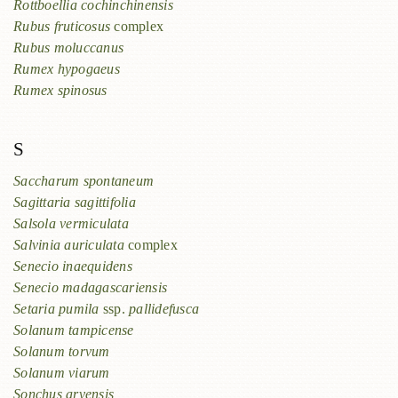
Rottboellia cochinchinensis
Rubus fruticosus
complex
Rubus moluccanus
Rumex hypogaeus
Rumex spinosus
S
Saccharum spontaneum
Sagittaria sagittifolia
Salsola vermiculata
Salvinia auriculata
complex
Senecio inaequidens
Senecio madagascariensis
Setaria pumila
ssp.
pallidefusca
Solanum tampicense
Solanum torvum
Solanum viarum
Sonchus arvensis