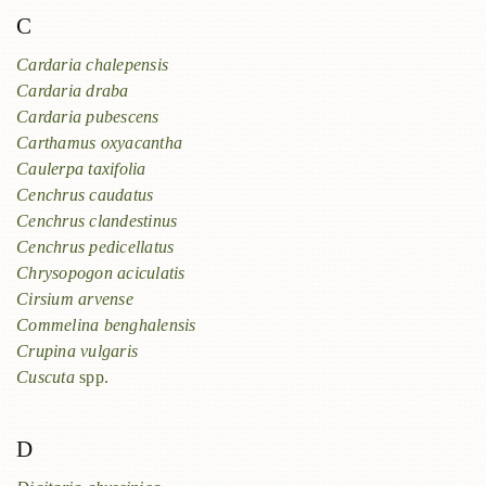
C
Cardaria chalepensis
Cardaria draba
Cardaria pubescens
Carthamus oxyacantha
Caulerpa taxifolia
Cenchrus caudatus
Cenchrus clandestinus
Cenchrus pedicellatus
Chrysopogon aciculatis
Cirsium arvense
Commelina benghalensis
Crupina vulgaris
Cuscuta
spp.
D