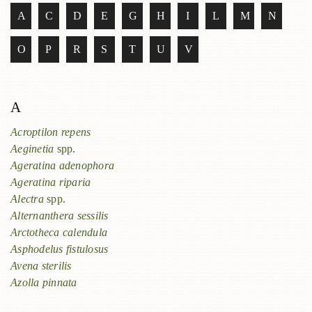
A
C
D
E
G
H
I
L
M
N
O
P
R
S
T
U
V
A
Acroptilon repens
Aeginetia
spp.
Ageratina adenophora
Ageratina riparia
Alectra
spp.
Alternanthera sessilis
Arctotheca calendula
Asphodelus fistulosus
Avena sterilis
Azolla pinnata