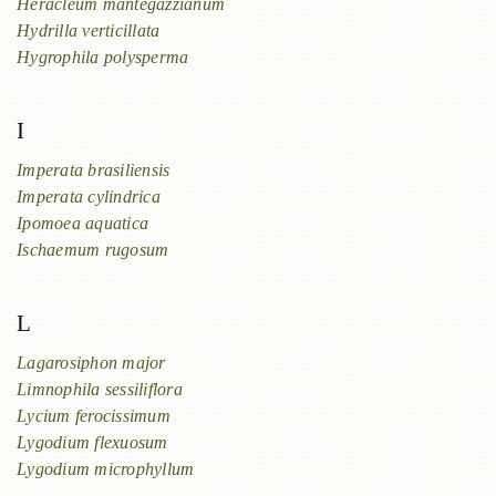
Heracleum mantegazzianum
Hydrilla verticillata
Hygrophila polysperma
I
Imperata brasiliensis
Imperata cylindrica
Ipomoea aquatica
Ischaemum rugosum
L
Lagarosiphon major
Limnophila sessiliflora
Lycium ferocissimum
Lygodium flexuosum
Lygodium microphyllum