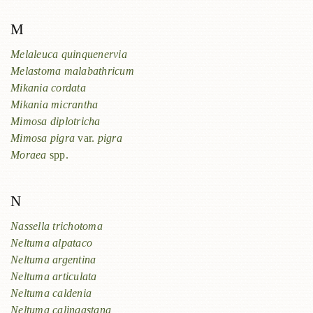
M
Melaleuca quinquenervia
Melastoma malabathricum
Mikania cordata
Mikania micrantha
Mimosa diplotricha
Mimosa pigra
var.
pigra
Moraea
spp.
N
Nassella trichotoma
Neltuma alpataco
Neltuma argentina
Neltuma articulata
Neltuma caldenia
Neltuma calingastana