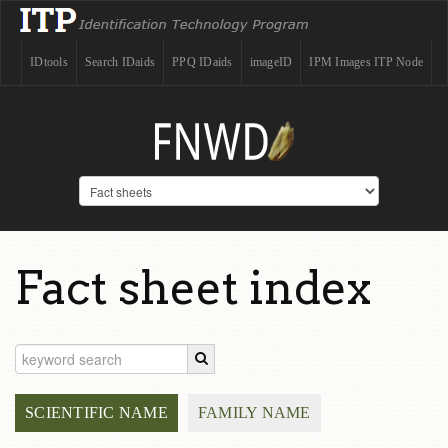
IDtools
Search IDaids
PPQ IDaids
imageID
IPM Images ITP Node
Fact sheet index
SCIENTIFIC NAME
FAMILY NAME